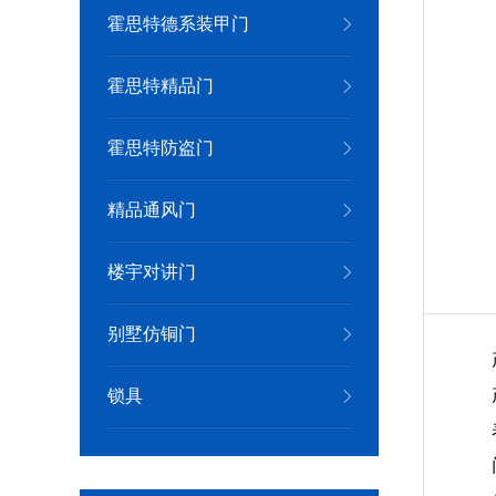
霍思特德系装甲门
霍思特精品门
霍思特防盗门
精品通风门
楼宇对讲门
别墅仿铜门
锁具