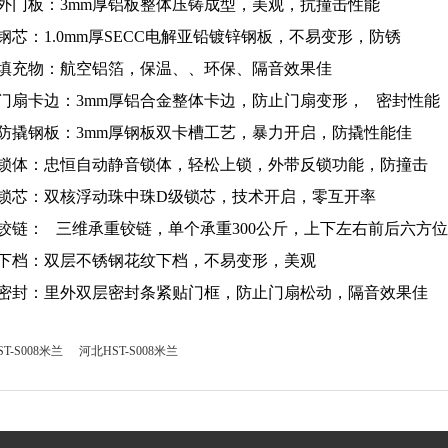
外门板：3mm厚铝板整体压铸成型，美观，抗撞击性能
钢芯：1.0mm厚SECC电解亚铅镀锌钢板，不易变形，防锈
填充物：航空铝箔，保温、、环保、隔音效果佳
门扇卡边：3mm厚铝合金整体卡边，防止门扇变形， 密封性能
防撬钢板：3mm厚钢板双卡槽工艺，暴力开启，防撬性能佳
锁体：忠恒自动静音锁体，轻松上锁，外带反锁功能，防撞击
锁芯：双核浮动珠中珠D级锁芯，技术开启，零互开率
铰链： 三维承重铰链，单个承重300公斤，上下左右前后六方
下档：双层不锈钢花纹下档，不易变形，美观
密封：里外双层密封条紧贴门框，防止门扇松动，隔音效果佳
T-S008米兰
河北HST-S008米兰