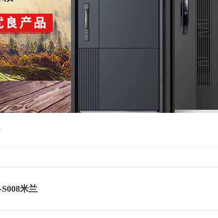
>
-S008米兰