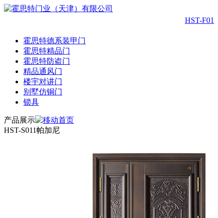
HST-F013
霍思特德系装甲门
霍思特精品门
霍思特防盗门
精品通风门
楼宇对讲门
别墅仿铜门
锁具
产品展示
HST-S011帕加尼